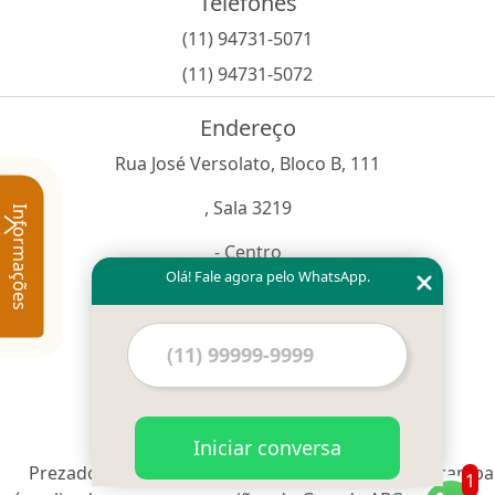
Telefones
(11) 94731-5071
(11) 94731-5072
Endereço
Rua José Versolato, Bloco B, 111
, Sala 3219
Informações
- Centro
Olá! Fale agora pelo WhatsApp.
São Bernardo do Campo - SP
- CEP: 09750-730
Iniciar conversa
Prezado cliente, informamos que o serviço de Caçamba
1