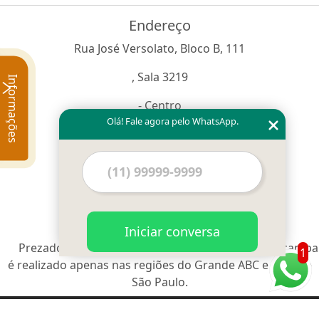
Endereço
Rua José Versolato, Bloco B, 111
, Sala 3219
Informações
- Centro
Olá! Fale agora pelo WhatsApp.
São Bernardo do Campo - SP
- CEP: 09750-730
Iniciar conversa
Prezado cliente, informamos que o serviço de Caçamba
1
é realizado apenas nas regiões do Grande ABC e Grande
São Paulo.
O inteiro teor deste site está sujeito à proteção de direitos autorais.