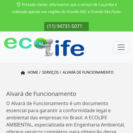
Prezado cliente, informamos que o serviço de Caçamba é
realizado apenas nas regiões do Grande ABC e Grande São Paulo.
071
(11) 94731-5071
(11) 94731-5071
(11) 94731-5071
(11
HOME
SERVIÇOS
ALVARÁ DE FUNCIONAMENTO
Alvará de Funcionamento
O Alvará de Funcionamento é um documento
essencial para garantir a conformidade legal e
ambiental das empresas no Brasil. A ECOLIFE
AMBIENTAL, especializada em Engenharia Ambiental,
oferece serviços completos para obtenção desse