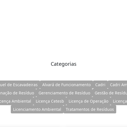
Categorias
uel de Escavadeiras
Alvará de Funcionamento
Cadri
Cadri Am
inação de Resíduo
Gerenciamento de Resíduo
Gestão de Resíd
icença Ambiental
Licença Cetesb
Licença de Operação
Licença
Licenciamento Ambiental
Tratamentos de Resíduos