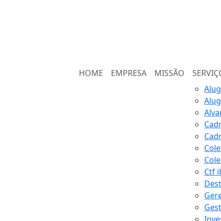
HOME
EMPRESA
MISSÃO
SERVI
Alug
Alug
Alva
Cadr
Cadr
Cole
Cole
Ctf 
Dest
Gere
Gest
Inve