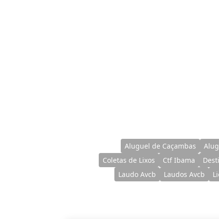
Aluguel de Caçambas
Alug
Coletas de Lixos
Ctf Ibama
Dest
Laudo Avcb
Laudos Avcb
L