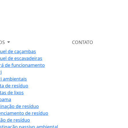
ÇOS
CONTATO
uel de caçambas
uel de escavadeiras
rá de funcionamento
i
i ambientais
ta de resíduo
tas de lixos
ibama
inação de resíduo
nciamento de resíduo
ão de resíduo
stigação passivo ambiental