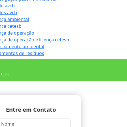
do avcb
dos avcb
nça ambiental
nça cetesb
nça de operação
nça de operação e licença cetesb
nciamento ambiental
amentos de resíduos
CIVIL
Entre em Contato