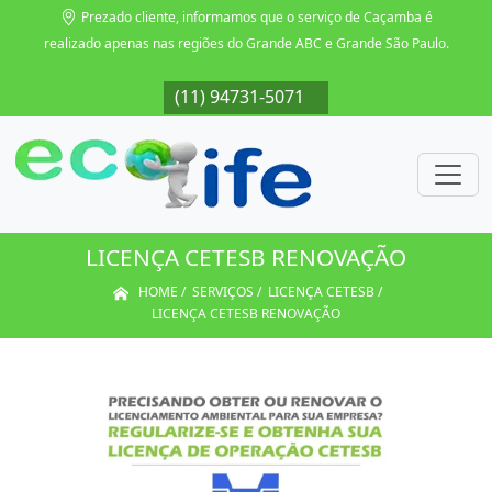
Prezado cliente, informamos que o serviço de Caçamba é
realizado apenas nas regiões do Grande ABC e Grande São Paulo.
071
(11) 94731-5071
(11) 94731-5071
(11) 94731-5071
(11
LICENÇA CETESB RENOVAÇÃO
HOME
SERVIÇOS
LICENÇA CETESB
LICENÇA CETESB RENOVAÇÃO