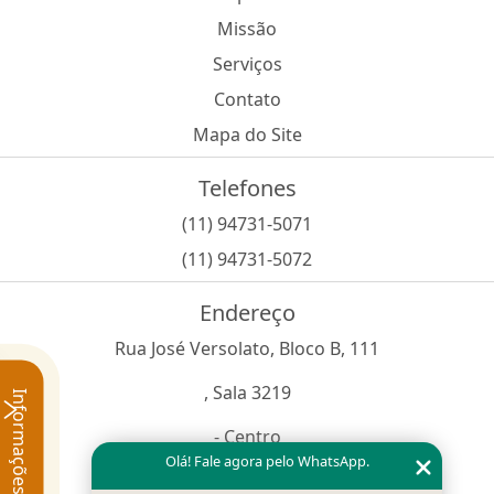
Missão
Serviços
Contato
Mapa do Site
Telefones
(11) 94731-5071
(11) 94731-5072
Endereço
Rua José Versolato, Bloco B, 111
, Sala 3219
Informações
- Centro
Olá! Fale agora pelo WhatsApp.
São Bernardo do Campo - SP