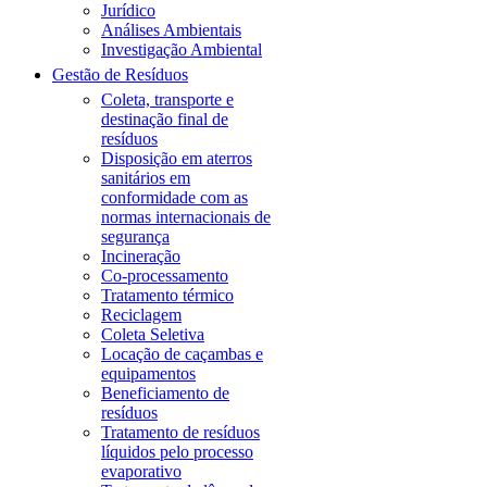
Jurídico
Análises Ambientais
Investigação Ambiental
Gestão de Resíduos
Coleta, transporte e
destinação final de
resíduos
Disposição em aterros
sanitários em
conformidade com as
normas internacionais de
segurança
Incineração
Co-processamento
Tratamento térmico
Reciclagem
Coleta Seletiva
Locação de caçambas e
equipamentos
Beneficiamento de
resíduos
Tratamento de resíduos
líquidos pelo processo
evaporativo