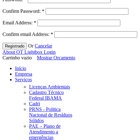
Confirm Password:
*
Email Address:
*
Confirm email Address:
*
Or
Cancelar
Registrado
About OT Lightbox Login
Carrinho vazio
Mostrar Orçamento
Início
Empresa
Serviços
Licenças Ambientais
Cadastro Técnico
Federal IBAMA
Cadri
PRNS - Politica
Nacional de Resíduos
Sólidos
PAE – Plano de
Atendimento a
emergências