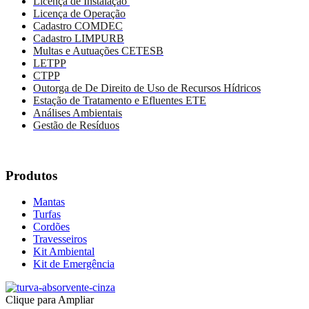
Licença de Instalação
Licença de Operação
Cadastro COMDEC
Cadastro LIMPURB
Multas e Autuações CETESB
LETPP
CTPP
Outorga de De Direito de Uso de Recursos Hídricos
Estação de Tratamento e Efluentes ETE
Análises Ambientais
Gestão de Resíduos
Produtos
Mantas
Turfas
Cordões
Travesseiros
Kit Ambiental
Kit de Emergência
Clique para Ampliar