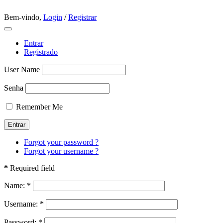
Bem-vindo,
Login
/
Registrar
Entrar
Registrado
User Name
Senha
Remember Me
Forgot your password ?
Forgot your username ?
*
Required field
Name:
*
Username:
*
Password:
*