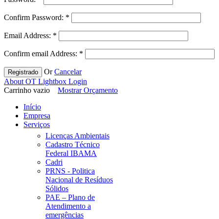
Confirm Password:
*
Email Address:
*
Confirm email Address:
*
Or
Cancelar
Registrado
About OT Lightbox Login
Carrinho vazio
Mostrar Orçamento
Início
Empresa
Serviços
Licenças Ambientais
Cadastro Técnico
Federal IBAMA
Cadri
PRNS - Politica
Nacional de Resíduos
Sólidos
PAE – Plano de
Atendimento a
emergências