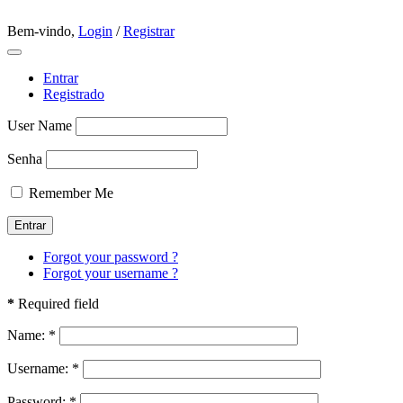
Bem-vindo,
Login
/
Registrar
Entrar
Registrado
User Name
Senha
Remember Me
Forgot your password ?
Forgot your username ?
*
Required field
Name:
*
Username:
*
Password:
*