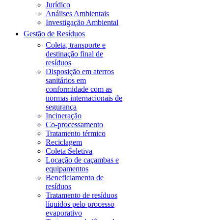
Jurídico
Análises Ambientais
Investigação Ambiental
Gestão de Resíduos
Coleta, transporte e
destinação final de
resíduos
Disposição em aterros
sanitários em
conformidade com as
normas internacionais de
segurança
Incineração
Co-processamento
Tratamento térmico
Reciclagem
Coleta Seletiva
Locação de caçambas e
equipamentos
Beneficiamento de
resíduos
Tratamento de resíduos
líquidos pelo processo
evaporativo