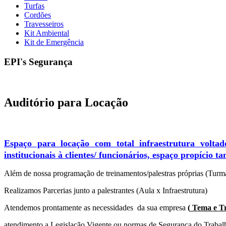
Turfas
Cordões
Travesseiros
Kit Ambiental
Kit de Emergência
EPI's Segurança
Auditório para Locação
Espaço para locação com total infraestrutura voltado
institucionais à clientes/ funcionários, espaço propício 
Além de nossa programação de treinamentos/palestras próprias (Turm
Realizamos Parcerias junto a palestrantes (Aula x Infraestrutura)
Atendemos prontamente as necessidades da sua empresa
(
Tema e Tr
atendimento a Legislação Vigente ou normas de Segurança do Trabal