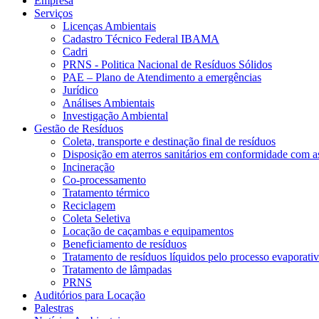
Empresa
Serviços
Licenças Ambientais
Cadastro Técnico Federal IBAMA
Cadri
PRNS - Politica Nacional de Resíduos Sólidos
PAE – Plano de Atendimento a emergências
Jurídico
Análises Ambientais
Investigação Ambiental
Gestão de Resíduos
Coleta, transporte e destinação final de resíduos
Disposição em aterros sanitários em conformidade com a
Incineração
Co-processamento
Tratamento térmico
Reciclagem
Coleta Seletiva
Locação de caçambas e equipamentos
Beneficiamento de resíduos
Tratamento de resíduos líquidos pelo processo evaporati
Tratamento de lâmpadas
PRNS
Auditórios para Locação
Palestras