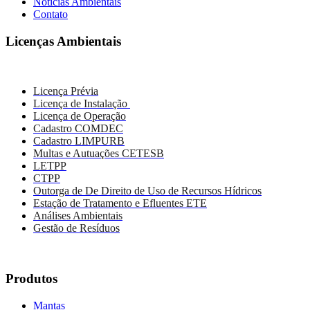
Notícias Ambientais
Contato
Licenças Ambientais
Licença Prévia
Licença de Instalação
Licença de Operação
Cadastro COMDEC
Cadastro LIMPURB
Multas e Autuações CETESB
LETPP
CTPP
Outorga de De Direito de Uso de Recursos Hídricos
Estação de Tratamento e Efluentes ETE
Análises Ambientais
Gestão de Resíduos
Produtos
Mantas