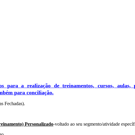
s para a realização de treinamentos, cursos, aulas, p
também para conciliação.
as Fechadas).
einamento) Personalizado
-voltado ao seu segmento/atividade específ
ho.