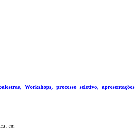
alestras, Workshops, processo seletivo, apresentações
ica , em