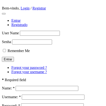
Bem-vindo,
Login
/
Registrar
Entrar
Registrado
User Name
Senha
Remember Me
Forgot your password ?
Forgot your username ?
*
Required field
Name:
*
Username:
*
Password:
*