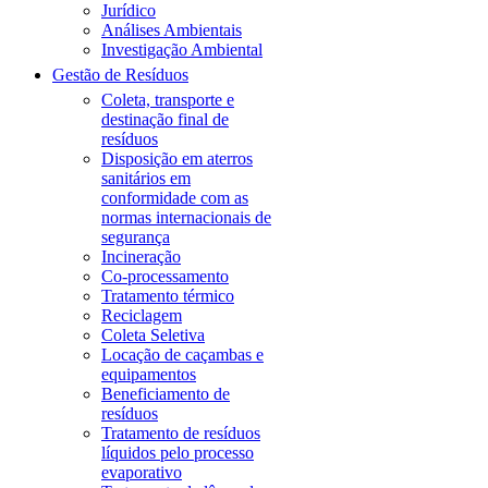
Jurídico
Análises Ambientais
Investigação Ambiental
Gestão de Resíduos
Coleta, transporte e
destinação final de
resíduos
Disposição em aterros
sanitários em
conformidade com as
normas internacionais de
segurança
Incineração
Co-processamento
Tratamento térmico
Reciclagem
Coleta Seletiva
Locação de caçambas e
equipamentos
Beneficiamento de
resíduos
Tratamento de resíduos
líquidos pelo processo
evaporativo