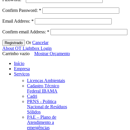
Confirm Password:
*
Email Address:
*
Confirm email Address:
*
Or
Cancelar
Registrado
About OT Lightbox Login
Carrinho vazio
Mostrar Orçamento
Início
Empresa
Serviços
Licenças Ambientais
Cadastro Técnico
Federal IBAMA
Cadri
PRNS - Politica
Nacional de Resíduos
Sólidos
PAE – Plano de
Atendimento a
emergências