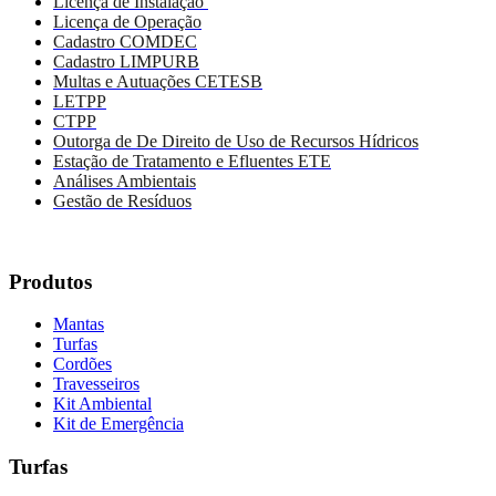
Licença de Instalação
Licença de Operação
Cadastro COMDEC
Cadastro LIMPURB
Multas e Autuações CETESB
LETPP
CTPP
Outorga de De Direito de Uso de Recursos Hídricos
Estação de Tratamento e Efluentes ETE
Análises Ambientais
Gestão de Resíduos
Produtos
Mantas
Turfas
Cordões
Travesseiros
Kit Ambiental
Kit de Emergência
Turfas